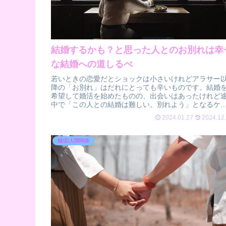
結婚するかも？と思った人とのお別れは幸
な結婚への道しるべ
若いときの恋愛だとショックは小さいけれどアラサー
降の「お別れ」はだれにとっても辛いものです。結婚
希望して婚活を始めたものの、出会いはあったけれど
中で「この人との結婚は難しい。別れよう」となるケ
スは意外とたくさんあります。恋愛から結婚...
2024.01.27
2024.12
婚活/人間関係