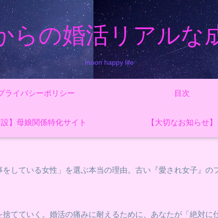
からの婚活リアルな
moon happy life
プライバシーポリシー
目次
新設】母娘関係特化サイト
【大切なお知らせ】
事をしている女性」を選ぶ本当の理由。古い『愛され女子』の
を捨てていく。婚活の痛みに耐えるために、あなたが「絶対に