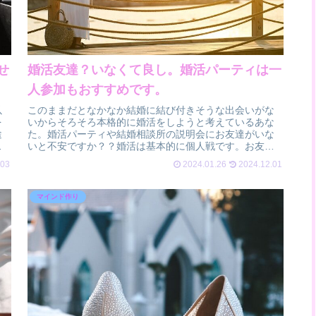
せ
婚活友達？いなくて良し。婚活パーティは一
人参加もおすすめです。
以
このままだとなかなか結婚に結び付きそうな出会いがな
を
いからそろそろ本格的に婚活をしようと考えているあな
途
た。婚活パーティや結婚相談所の説明会にお友達がいな
ー
いと不安ですか？？婚活は基本的に個人戦です。お友達
と参加するのはせいぜい若い子たちが行く「...
.03
2024.01.26
2024.12.01
マインド作り