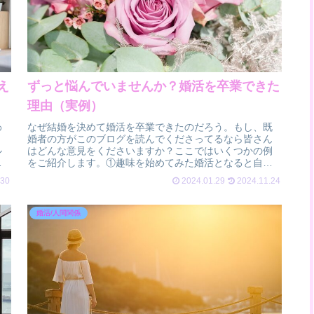
え
ずっと悩んでいませんか？婚活を卒業できた
理由（実例）
わ
なぜ結婚を決めて婚活を卒業できたのだろう。もし、既
婚者の方がこのブログを読んでくださってるなら皆さん
ル
はどんな意見をくださいますか？ここではいくつかの例
躍
をご紹介します。①趣味を始めてみた婚活となると自分
から、というよりも周りからのプレッシャー...
.30
2024.01.29
2024.11.24
婚活/人間関係