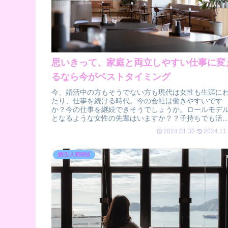
思いきって、家庭と両立しやすい仕事に変
るなら今がベストタイミング
今、婚活中の方もそうでない方も現代は女性も生涯に
たり、仕事を続ける時代。今の会社は働きやすいです
か？今の仕事を継続できそうでしょうか。ロールモデ
となるような女性の先輩はいますか？？子持ちでも活
している女性はいますか？？もし、不安に思う...
2024.01.30
2024.11
婚活/人間関係