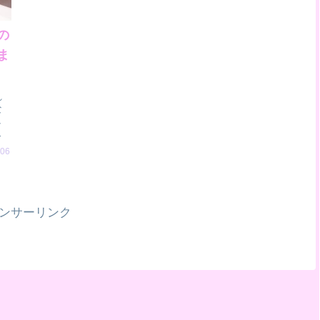
の
ま
れ
な
し
う
.06
ンサーリンク