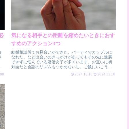
必
気になる相手との距離を縮めたいときにおす
すめのアクション3つ
強
結婚相談所でお見合いができた、パーティでカップルに
の
なれた、など出会いのきっかけがあってもその先に進展
り
できずに悩んでいる婚活女子が多くいます。お互いに初
に
対面だと会話のリズムもつかめないし、ご飯にいこうに
も好みがわからない、軽く誘って大丈夫？甘...
.08
2024.10.13
2024.11.10