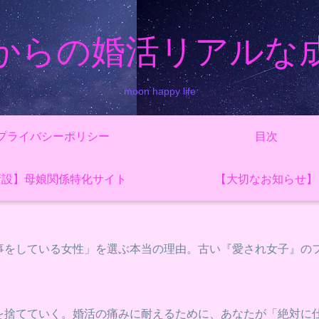
からの婚活リアルな
moon happy life
プライバシーポリシー
目次
新設】母娘関係特化サイト
【大切なお知らせ】
事をしている女性」を選ぶ本当の理由。古い『愛され女子』の
を捨てていく。婚活の痛みに耐えるために、あなたが「絶対に