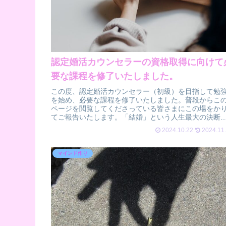
認定婚活カウンセラーの資格取得に向けて
要な課程を修了いたしました。
この度、認定婚活カウンセラー（初級）を目指して勉
を始め、必要な課程を修了いたしました。普段からこ
ページを閲覧してくださっている皆さまにこの場をか
てご報告いたします。「結婚」という人生最大の決断
向けて日々、婚活に取り組んでいる皆様にと...
2024.10.22
2024.11
マインド作り