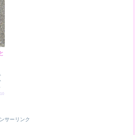
と
と
で
か
」
.10
ンサーリンク