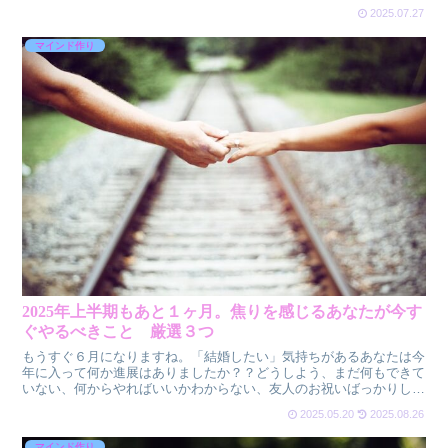
る必要があるため迷いが生じるのも当然です。「全てを知り...
2025.07.27
マインド作り
2025年上半期もあと１ヶ月。焦りを感じるあなたが今す
ぐやるべきこと 厳選３つ
もうすぐ６月になりますね。「結婚したい」気持ちがあるあなたは今
年に入って何か進展はありましたか？？どうしよう、まだ何もできて
いない、何からやればいいかわからない、友人のお祝いばっかりして
いて自分はいつ結婚できるの？マッチングアプリは不安、「...
2025.05.20
2025.08.26
マインド作り