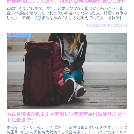
進捗状況によって違う、効果的な年末年始の過ごしかた
2024年もあとわずか。今年、結婚につながる出会いがあった人、出
会いの機会を増やしたけれど良い出会いがなかった人、婚活をお休み
した人、来年こそは婚活を始めてみようと考えている人、それぞれの
思い描く結婚に向けて傾向と対策をたてていることでしょ...
2024.12.28
2025.01.04
マインド作り
お正月帰省の気まずさ解消法♡年末年始は婚活リスター
トに最適です。
婚活がうまくいかないときに迎える帰省は気まずいものです。とくに
お正月はほかの家族も大勢集まる場合も多く、きょうだいの中でもす