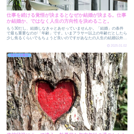
仕事を続ける覚悟が決まるとなぜか結婚が決まる。仕事
か結婚か、ではなく人生の方向性を決めること。
もう30だし、結婚しなきゃとあせっていませんか。「結婚」の条件
で最も重要なのが「年齢」です。いまアラサー以上の年齢だとしたら
少し焦るくらいでもちょうど良いのですがあなたの人生の結婚以外の
部分はいかがでしょうか。アラサーの真面目に仕事に励んで...
2025.01.02
マインド作り