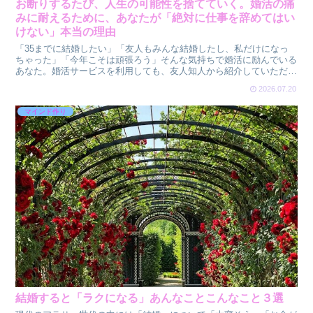
お断りするたび、人生の可能性を捨てていく。婚活の痛
みに耐えるために、あなたが「絶対に仕事を辞めてはい
けない」本当の理由
「35までに結婚したい」「友人もみんな結婚したし、私だけになっ
ちゃった」「今年こそは頑張ろう」そんな気持ちで婚活に励んでいる
あなた。婚活サービスを利用しても、友人知人から紹介していただい
てもなかなか「この人だな」と思えるお相手に出会えないと...
2026.07.20
マインド作り
結婚すると「ラクになる」あんなことこんなこと３選