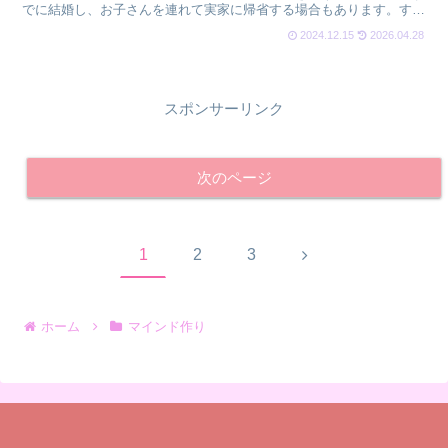
でに結婚し、お子さんを連れて実家に帰省する場合もあります。すで
に結婚した同年代の家族もいる中、わたしはまだ独身。紹介...
2024.12.15
2026.04.28
スポンサーリンク
次のページ
次
1
2
3
へ
ホーム
マインド作り