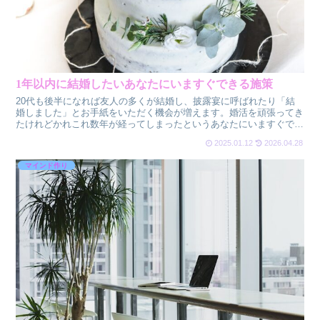
1年以内に結婚したいあなたにいますぐできる施策
20代も後半になれば友人の多くが結婚し、披露宴に呼ばれたり「結
婚しました」とお手紙をいただく機会が増えます。婚活を頑張ってき
たけれどかれこれ数年が経ってしまったというあなたにいますぐでき
る婚活卒業のための施策をまとめました。アラサー時代のほ...
2025.01.12
2026.04.28
マインド作り