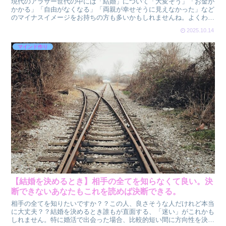
現代のアラサー世代の中には「結婚」について「大変そう」「お金が
かかる」「自由がなくなる」「両親が幸せそうに見えなかった」など
のマイナスイメージをお持ちの方も多いかもしれませんね。よくわか
らない不安やなんとなくのイメージから「気になる」けれど...
2025.10.14
マインド作り
【結婚を決めるとき】相手の全てを知らなくて良い。決
断できないあなたもこれを読めば決断できる。
相手の全てを知りたいですか？？この人、良さそうな人だけれど本当
に大丈夫？？結婚を決めるとき誰もが直面する、「迷い」がこれかも
しれません。特に婚活で出会った場合、比較的短い間に方向性を決め