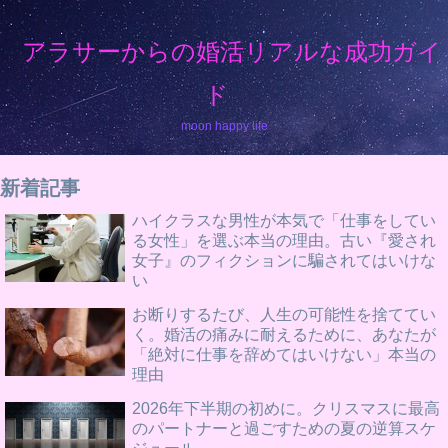
アラサーからの婚活リアルな成功ガイ
ド
moon happy life
新着記事
ハイクラスな男性が本気で「仕事をしてい
る女性」を選ぶ本当の理由。古い『愛され
女子』のフィクションに騙されてはいけな
い
お断りするたび、人生の可能性を捨ててい
く。婚活の痛みに耐えるために、あなたが
「絶対に仕事を辞めてはいけない」本当の
理由
2026年下半期の初めに。クリスマスに最高
のパートナーと過ごすための夏の逆算スケ