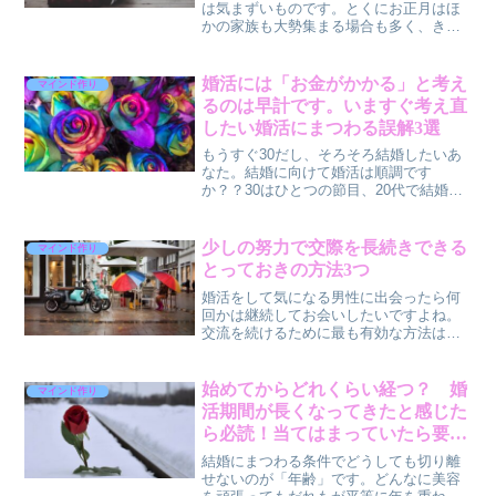
は気まずいものです。とくにお正月はほ
かの家族も大勢集まる場合も多く、きょ
うだいの中でもすでに結婚し、お子さん
を連れて実家に帰省する場合もありま
す。すでに結婚した同年代の家族もいる
婚活には「お金がかかる」と考え
マインド作り
中、わたしはまだ独身。紹介...
るのは早計です。いますぐ考え直
したい婚活にまつわる誤解3選
もうすぐ30だし、そろそろ結婚したいあ
なた。結婚に向けて婚活は順調です
か？？30はひとつの節目、20代で結婚す
る友人たちの結婚報告を聴くたびに複雑
な気持ちになりながら、祝福の言葉を贈
ってきたことでしょう。結婚にあせりを
少しの努力で交際を長続きできる
マインド作り
感じるけれどなかなか婚...
とっておきの方法3つ
婚活をして気になる男性に出会ったら何
回かは継続してお会いしたいですよね。
交流を続けるために最も有効な方法は
「会ったときに次に会う約束をする」こ
とです。せっかく良さそうな方と知り合
ったのにいつもお断りされてしまう、自
始めてからどれくらい経つ？ 婚
マインド作り
然消滅してしまう、と悩んで...
活期間が長くなってきたと感じた
ら必読！当てはまっていたら要注
意！
結婚にまつわる条件でどうしても切り離
せないのが「年齢」です。どんなに美容