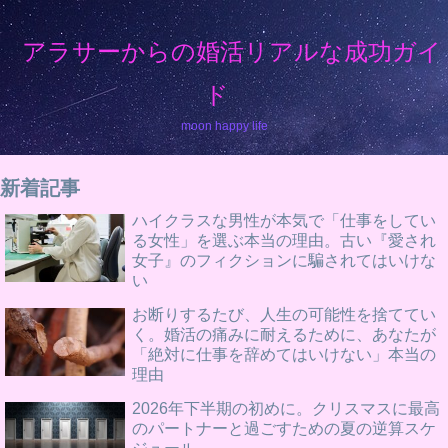
アラサーからの婚活リアルな成功ガイ
ド
moon happy life
新着記事
ハイクラスな男性が本気で「仕事をしてい
る女性」を選ぶ本当の理由。古い『愛され
女子』のフィクションに騙されてはいけな
い
お断りするたび、人生の可能性を捨ててい
く。婚活の痛みに耐えるために、あなたが
「絶対に仕事を辞めてはいけない」本当の
理由
2026年下半期の初めに。クリスマスに最高
のパートナーと過ごすための夏の逆算スケ