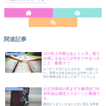
関連記事
2025年上半期もあと１ヶ月。焦り
マインド作り
を感じるあなたが今すぐやるべき
こと 厳選３つ
もうすぐ６月になりますね。「結婚した
い」気持ちがあるあなたは今年に入って
何か進展はありましたか？？どうしよ
う、まだ何もできていない、何からやれ
ばいいかわからない、友人のお祝いばっ
かりしていて自分はいつ結婚できるの？
お正月帰省の気まずさ解消法♡年
マインド作り
マッチングアプリは不安、「...
末年始は婚活リスタートに最適で
す。
婚活がうまくいかないときに迎える帰省