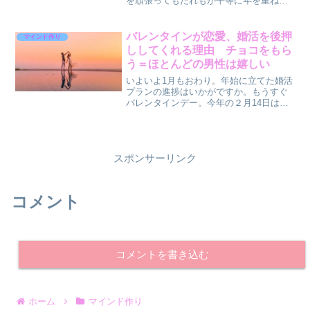
を頑張ってもだれもが平等に年を重ねて
いきます。年齢は関係ない、とは言って
も人生設計を考えるうえで「旬」はあり
ます。アラサーとなれば「時間とのバラ
バレンタインが恋愛、婚活を後押
マインド作り
ンス」も考慮しながら動き...
ししてくれる理由 チョコをもら
う＝ほとんどの男性は嬉しい
いよいよ1月もおわり。年始に立てた婚活
プランの進捗はいかがですか。もうすぐ
バレンタインデー。今年の２月14日は金
曜日です。バレンタインデーを活用して
今年こそ結婚につながるチャンスをつか
みたいですね。1年のなかでも最もカップ
ルが生まれやすいの...
スポンサーリンク
コメント
コメントを書き込む
ホーム
マインド作り