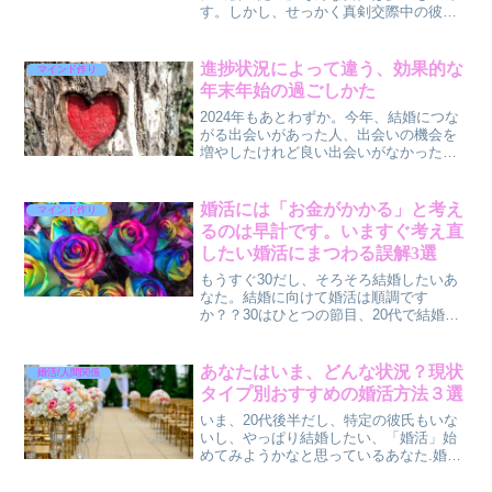
す。しかし、せっかく真剣交際中の彼氏
ができてほっとしたのも束の間。「結婚
する気あるのかしら？」「もう１年もた
つのに結婚の「け」の字も出てこない、
進捗状況によって違う、効果的な
マインド作り
この先どうしたらいい？？...
年末年始の過ごしかた
2024年もあとわずか。今年、結婚につな
がる出会いがあった人、出会いの機会を
増やしたけれど良い出会いがなかった
人、婚活をお休みした人、来年こそは婚
活を始めてみようと考えている人、それ
ぞれの思い描く結婚に向けて傾向と対策
婚活には「お金がかかる」と考え
マインド作り
をたてていることでしょ...
るのは早計です。いますぐ考え直
したい婚活にまつわる誤解3選
もうすぐ30だし、そろそろ結婚したいあ
なた。結婚に向けて婚活は順調です
か？？30はひとつの節目、20代で結婚す
る友人たちの結婚報告を聴くたびに複雑
な気持ちになりながら、祝福の言葉を贈
ってきたことでしょう。結婚にあせりを
あなたはいま、どんな状況？現状
婚活/人間関係
感じるけれどなかなか婚...
タイプ別おすすめの婚活方法３選
いま、20代後半だし、特定の彼氏もいな
いし、やっぱり結婚したい、「婚活」始
めてみようかなと思っているあなた.婚活
始めてみたいけれど何からやればいい？
どのサービスを利用したらいいのかわか