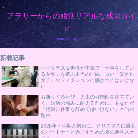
アラサーからの婚活リアルな成功ガイ
ド
moon happy life
新着記事
ハイクラスな男性が本気で「仕事をしてい
る女性」を選ぶ本当の理由。古い『愛され
女子』のフィクションに騙されてはいけな
い
お断りするたび、人生の可能性を捨ててい
く。婚活の痛みに耐えるために、あなたが
「絶対に仕事を辞めてはいけない」本当の
理由
2026年下半期の初めに。クリスマスに最高
のパートナーと過ごすための夏の逆算スケ