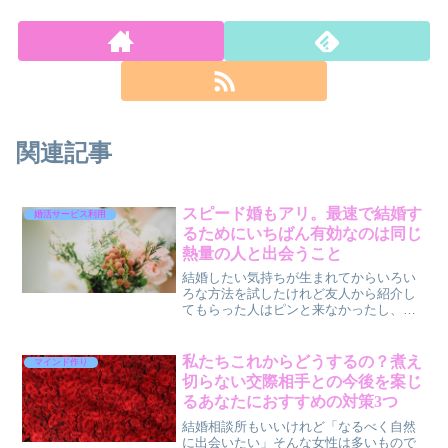
関連記事
スピード婚もアリ。最速で結婚す
婚活サービス利用
るためにいちばん有効なのは同じ
熱量の人と出会うこと
結婚したい気持ちが生まれてからいろい
ろな方法を試したけれど友人から紹介し
てもらった人はピンと来なかったし、婚
活パーティは人数が多くて気になる人と
お話できなかった、学生時代から付き合
っていた彼氏とは浮気が原因でお別れし
私たちこれからどうするの？煮え
マインド作り
た苦い思い出もあって今か...
切らない交際相手との今後を案じ
るあなたにおすすめの対策3つ
結婚相談所もいいけれど「なるべく自然
に出会いたい」そんな女性は多いもので