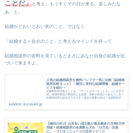
ことだ」
と考え、もうすぐその日が来る、楽しみだな
あ、と。
結婚がとおいとおい先のこと、ではなく
「結婚する＝自分のこと」と考えるマインドを持って
結婚相談所の資料を見ているとまさにあなた自身の結婚が近
づいて来ますよ。
人気の結婚相談所を無料パンフで一気に比較【結婚相
談所比較ネット】～婚活に有利な結婚情報、結婚サー
ビスを紹介～
結婚相談所比較ネットは、ツヴァイやオーネットといった大手の
他、地域密着型の相談所とも提携。年齢や地域からあなたに合う
結婚相談所を絞込みできます！絞込み検索の後は一括資料請求
（無料）可能。自宅でじっくりパンフレットを比較してご検討い
kekkon.kuraveil.jp
ただけます...
【婚活のIBJ】お見合い成立数が過去最多の月間8万件
突破！結婚相談所の会員数も大台「10万名」目前
に。：マピオンニュースの注目トピック