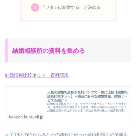
「ワタシは結婚する」と決める
結婚相談所の資料を集める
結婚情報比較ネット 資料請求
人気の結婚相談所を無料パンフで一気に比較【結婚相
談所比較ネット】～婚活に有利な結婚情報、結婚サー
ビスを紹介～
結婚相談所比較ネットは、ツヴァイやオーネットといった大手の
他、地域密着型の相談所とも提携。年齢や地域からあなたに合う
結婚相談所を絞込みできます！絞込み検索の後は一括資料請求
（無料）可能。自宅でじっくりパンフレットを比較してご検討い
kekkon.kuraveil.jp
ただけます...
大手19社の中からあなたの年代に合った結婚相談所の情報を