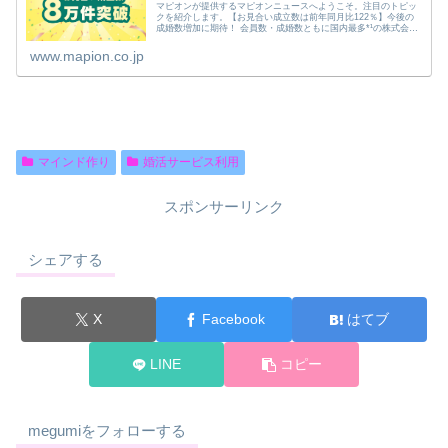
マピオンが提供するマピオンニュースへようこそ。注目のトピッ
クを紹介します。【お見合い成立数は前年同月比122％】今後の
成婚数増加に期待！ 会員数・成婚数ともに国内最多*¹の株式会社
IBJ（本社：東京都新宿区、代表取締役社長：石坂 茂、...
www.mapion.co.jp
マインド作り
婚活サービス利用
スポンサーリンク
シェアする
X
Facebook
はてブ
LINE
コピー
megumiをフォローする