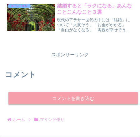
らない仕事も忙しいけれど、そろそろ婚
結婚すると「ラクになる」あんな
マインド作り
活もしたい。。。時間...
ことこんなこと３選
現代のアラサー世代の中には「結婚」に
ついて「大変そう」「お金がかかる」
「自由がなくなる」「両親が幸せそうに
見えなかった」などのマイナスイメージ
をお持ちの方も多いかもしれませんね。
よくわからない不安やなんとなくのイメ
ージから「気になる」けれど...
スポンサーリンク
コメント
コメントを書き込む
ホーム
マインド作り